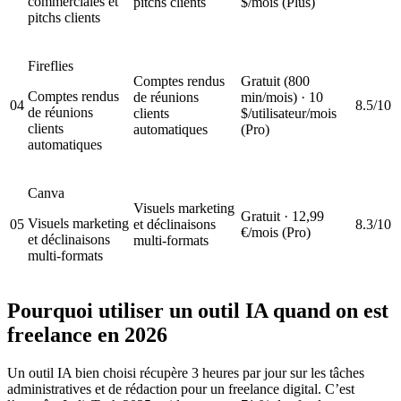
commerciales et
pitchs clients
$/mois (Plus)
pitchs clients
Fireflies
Comptes rendus
Gratuit (800
Comptes rendus
de réunions
min/mois) · 10
04
8.5/10
de réunions
clients
$/utilisateur/mois
clients
automatiques
(Pro)
automatiques
Canva
Visuels marketing
Gratuit · 12,99
Visuels marketing
05
et déclinaisons
8.3/10
€/mois (Pro)
et déclinaisons
multi-formats
multi-formats
Pourquoi utiliser un outil IA quand on est
freelance en 2026
Un outil IA bien choisi récupère 3 heures par jour sur les tâches
administratives et de rédaction pour un freelance digital. C’est