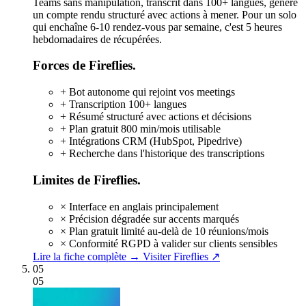
Teams sans manipulation, transcrit dans 100+ langues, génère
un compte rendu structuré avec actions à mener. Pour un solo
qui enchaîne 6-10 rendez-vous par semaine, c'est 5 heures
hebdomadaires de récupérées.
Forces de Fireflies.
+
Bot autonome qui rejoint vos meetings
+
Transcription 100+ langues
+
Résumé structuré avec actions et décisions
+
Plan gratuit 800 min/mois utilisable
+
Intégrations CRM (HubSpot, Pipedrive)
+
Recherche dans l'historique des transcriptions
Limites de Fireflies.
×
Interface en anglais principalement
×
Précision dégradée sur accents marqués
×
Plan gratuit limité au-delà de 10 réunions/mois
×
Conformité RGPD à valider sur clients sensibles
Lire la fiche complète →
Visiter Fireflies ↗
05
05