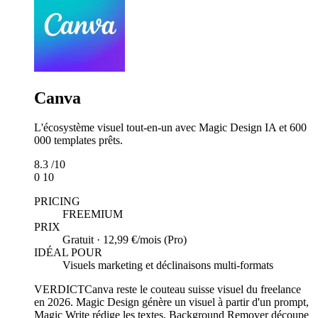
Canva
L'écosystème visuel tout-en-un avec Magic Design IA et 600
000 templates prêts.
8.3
/10
0
10
PRICING
FREEMIUM
PRIX
Gratuit · 12,99 €/mois (Pro)
IDÉAL POUR
Visuels marketing et déclinaisons multi-formats
VERDICT
Canva reste le couteau suisse visuel du freelance
en 2026. Magic Design génère un visuel à partir d'un prompt,
Magic Write rédige les textes, Background Remover découpe