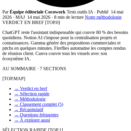
Par
Équipe éditoriale Cocowork
Tests outils IA
·
Publié
14 mai
2026
·
MAJ
14 mai 2026
·
8 min de lecture
Notre méthodologie
VERDICT EN BREF
[TOP.0]
ChatGPT reste l'assistant indispensable qui couvre 80 % des besoins
quotidiens. Notion AI s'impose pour la centralisation projets et
connaissances. Gamma génère des propositions commerciales et
pitchs en quelques minutes. Fireflies automatise les comptes rendus
de réunion client. Canva couvre tous les visuels avec son
écosystème IA.
AU SOMMAIRE · 7 SECTIONS
[TOP.MAP]
→
Verdict en bref
→
Sélection rapide
→
Méthodologie
→
Classement complet (5)
→
Récapitulatif
→
Questions fréquentes
→
À explorer aussi
SÉLECTION RAPIDE
[TOP.1]