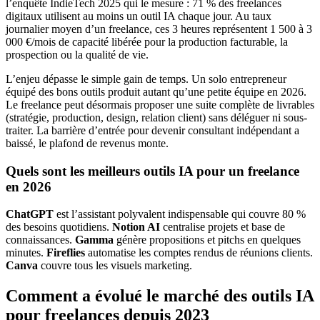
l’enquête IndieTech 2025 qui le mesure : 71 % des freelances
digitaux utilisent au moins un outil IA chaque jour. Au taux
journalier moyen d’un freelance, ces 3 heures représentent 1 500 à 3
000 €/mois de capacité libérée pour la production facturable, la
prospection ou la qualité de vie.
L’enjeu dépasse le simple gain de temps. Un solo entrepreneur
équipé des bons outils produit autant qu’une petite équipe en 2026.
Le freelance peut désormais proposer une suite complète de livrables
(stratégie, production, design, relation client) sans déléguer ni sous-
traiter. La barrière d’entrée pour devenir consultant indépendant a
baissé, le plafond de revenus monte.
Quels sont les meilleurs outils IA pour un freelance
en 2026
ChatGPT
est l’assistant polyvalent indispensable qui couvre 80 %
des besoins quotidiens.
Notion AI
centralise projets et base de
connaissances.
Gamma
génère propositions et pitchs en quelques
minutes.
Fireflies
automatise les comptes rendus de réunions clients.
Canva
couvre tous les visuels marketing.
Comment a évolué le marché des outils IA
pour freelances depuis 2023