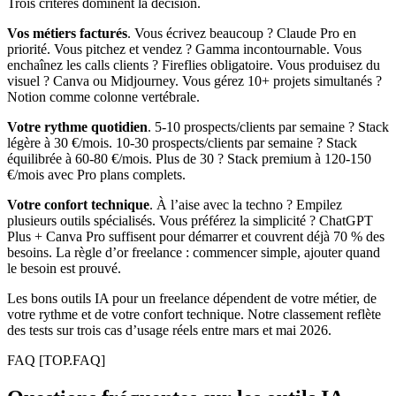
Trois critères dominent la décision.
Vos métiers facturés
. Vous écrivez beaucoup ? Claude Pro en
priorité. Vous pitchez et vendez ? Gamma incontournable. Vous
enchaînez les calls clients ? Fireflies obligatoire. Vous produisez du
visuel ? Canva ou Midjourney. Vous gérez 10+ projets simultanés ?
Notion comme colonne vertébrale.
Votre rythme quotidien
. 5-10 prospects/clients par semaine ? Stack
légère à 30 €/mois. 10-30 prospects/clients par semaine ? Stack
équilibrée à 60-80 €/mois. Plus de 30 ? Stack premium à 120-150
€/mois avec Pro plans complets.
Votre confort technique
. À l’aise avec la techno ? Empilez
plusieurs outils spécialisés. Vous préférez la simplicité ? ChatGPT
Plus + Canva Pro suffisent pour démarrer et couvrent déjà 70 % des
besoins. La règle d’or freelance : commencer simple, ajouter quand
le besoin est prouvé.
Les bons outils IA pour un freelance dépendent de votre métier, de
votre rythme et de votre confort technique. Notre classement reflète
des tests sur trois cas d’usage réels entre mars et mai 2026.
FAQ
[TOP.FAQ]