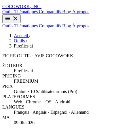
COCOWORK, INC.
Outils
Thématiques
Comparatifs
Blog
À propos
Outils
Thématiques
Comparatifs
Blog
À propos
Accueil
/
Outils
/
Fireflies.ai
FICHE OUTIL · AVIS COCOWORK
ÉDITEUR
Fireflies.ai
PRICING
FREEMIUM
PRIX
Gratuit · 10 $/utilisateur/mois (Pro)
PLATEFORMES
Web · Chrome · iOS · Android
LANGUES
Français · Anglais · Espagnol · Allemand
MAJ
09.06.2026