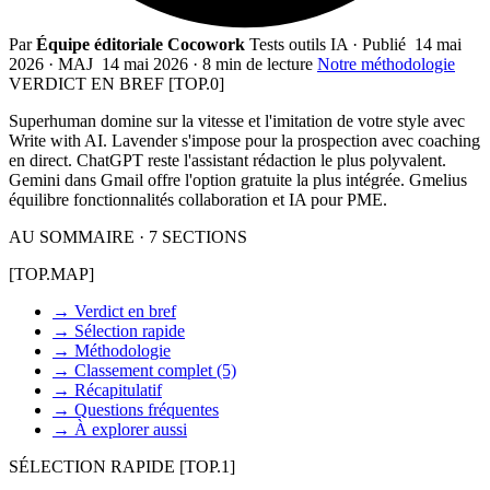
Par
Équipe éditoriale Cocowork
Tests outils IA
·
Publié
14 mai
2026
·
MAJ
14 mai 2026
·
8 min de lecture
Notre méthodologie
VERDICT EN BREF
[TOP.0]
Superhuman domine sur la vitesse et l'imitation de votre style avec
Write with AI. Lavender s'impose pour la prospection avec coaching
en direct. ChatGPT reste l'assistant rédaction le plus polyvalent.
Gemini dans Gmail offre l'option gratuite la plus intégrée. Gmelius
équilibre fonctionnalités collaboration et IA pour PME.
AU SOMMAIRE · 7 SECTIONS
[TOP.MAP]
→
Verdict en bref
→
Sélection rapide
→
Méthodologie
→
Classement complet (5)
→
Récapitulatif
→
Questions fréquentes
→
À explorer aussi
SÉLECTION RAPIDE
[TOP.1]