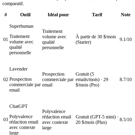
comparatif.
#
Outil
Idéal pour
Tarif
Note
Superhuman
Traitement
Traitement
volume avec
À partir de 30 $/mois
01
9.1/10
volume avec
qualité
(Starter)
qualité
personnelle
personnelle
Lavender
Prospection
Gratuit (5
Prospection
02
commerciale par
emails/mois) · 29
8.7/10
commerciale par
email
$/mois (Pro)
email
ChatGPT
Polyvalence
Polyvalence
rédaction email
Gratuit (GPT-5 mini) ·
03
8.5/10
rédaction email
avec contexte
20 $/mois (Plus)
avec contexte
large
large