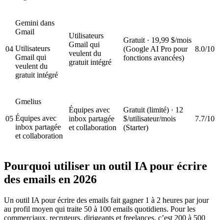
Gemini dans
Gmail
Utilisateurs
Gratuit · 19,99 $/mois
Gmail qui
Utilisateurs
04
(Google AI Pro pour
8.0/10
veulent du
Gmail qui
fonctions avancées)
gratuit intégré
veulent du
gratuit intégré
Gmelius
Équipes avec
Gratuit (limité) · 12
Équipes avec
05
inbox partagée
$/utilisateur/mois
7.7/10
inbox partagée
et collaboration
(Starter)
et collaboration
Pourquoi utiliser un outil IA pour écrire
des emails en 2026
Un outil IA pour écrire des emails fait gagner 1 à 2 heures par jour
au profil moyen qui traite 50 à 100 emails quotidiens. Pour les
commerciaux, recruteurs, dirigeants et freelances, c’est 200 à 500