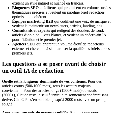
exigent un style naturel et nuancé en français.
Blogueurs SEO et éditeurs
qui produisent en volume sur des
thématiques précises et veulent un pipeline brief-rédaction-
optimisation cohérent.
Équipes marketing B2B
qui codifient une voix de marque et
veulent la maintenir sur newsletters, articles, landing, ads.
Consultants et experts
qui rédigent des dossiers de fond,
articles d’opinion, livres blancs, et veulent un coécrivain IA
pour l’idéation et le premier jet.
Agences SEO
qui briefent un volume élevé de rédacteurs
externes et cherchent à standardiser la qualité des briefs et des
premiers jets.
Les questions à se poser avant de choisir
un outil IA de rédaction
Quelle est la longueur dominante de vos contenus.
Pour des
articles courts (500-1000 mots), tous les acteurs majeurs
conviennent. Pour des articles longs (1500+ mots) ou essais
(3000+), Claude reste le seul à tenir un raisonnement cohérent sans
dérive. ChatGPT s’en sort bien jusqu’à 2000 mots avec un prompt
soigné.
Avez-vous une voix de marque codifiée.
Si oui et que vous