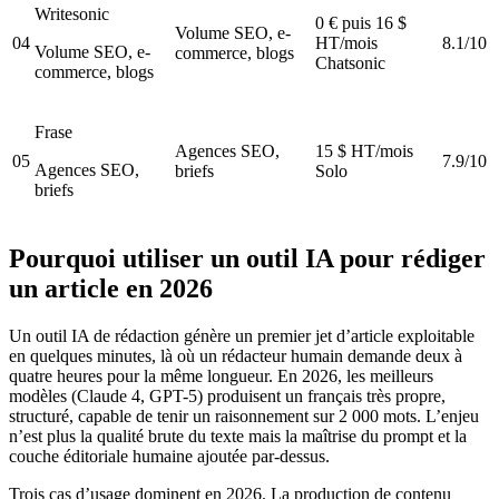
Writesonic
0 € puis 16 $
Volume SEO, e-
04
HT/mois
8.1/10
Volume SEO, e-
commerce, blogs
Chatsonic
commerce, blogs
Frase
Agences SEO,
15 $ HT/mois
05
7.9/10
Agences SEO,
briefs
Solo
briefs
Pourquoi utiliser un outil IA pour rédiger
un article en 2026
Un outil IA de rédaction génère un premier jet d’article exploitable
en quelques minutes, là où un rédacteur humain demande deux à
quatre heures pour la même longueur. En 2026, les meilleurs
modèles (Claude 4, GPT-5) produisent un français très propre,
structuré, capable de tenir un raisonnement sur 2 000 mots. L’enjeu
n’est plus la qualité brute du texte mais la maîtrise du prompt et la
couche éditoriale humaine ajoutée par-dessus.
Trois cas d’usage dominent en 2026. La production de contenu