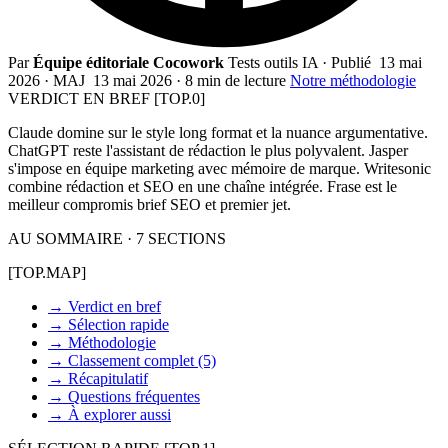
Par
Équipe éditoriale Cocowork
Tests outils IA
·
Publié
13 mai
2026
·
MAJ
13 mai 2026
·
8 min de lecture
Notre méthodologie
VERDICT EN BREF
[TOP.0]
Claude domine sur le style long format et la nuance argumentative.
ChatGPT reste l'assistant de rédaction le plus polyvalent. Jasper
s'impose en équipe marketing avec mémoire de marque. Writesonic
combine rédaction et SEO en une chaîne intégrée. Frase est le
meilleur compromis brief SEO et premier jet.
AU SOMMAIRE · 7 SECTIONS
[TOP.MAP]
→
Verdict en bref
→
Sélection rapide
→
Méthodologie
→
Classement complet (5)
→
Récapitulatif
→
Questions fréquentes
→
À explorer aussi