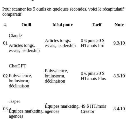
Pour scanner les 5 outils en quelques secondes, voici le récapitulatif
comparatif.
#
Outil
Idéal pour
Tarif
Note
Claude
Articles longs,
0 € puis 20 $
01
9.3/10
Articles longs,
essais, leadership
HT/mois Pro
essais, leadership
ChatGPT
Polyvalence,
0 € puis 20 $
Polyvalence,
02
brainstorm,
8.9/10
HT/mois Plus
brainstorm,
déclinaison
déclinaison
Jasper
Équipes marketing,
49 $ HT/mois
03
8.4/10
Équipes marketing,
agences
Creator
agences