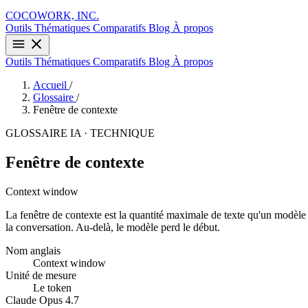
COCOWORK, INC.
Outils
Thématiques
Comparatifs
Blog
À propos
Outils
Thématiques
Comparatifs
Blog
À propos
Accueil
/
Glossaire
/
Fenêtre de contexte
GLOSSAIRE IA · TECHNIQUE
Fenêtre de contexte
Context window
La fenêtre de contexte est la quantité maximale de texte qu'un modèle 
la conversation. Au-delà, le modèle perd le début.
Nom anglais
Context window
Unité de mesure
Le token
Claude Opus 4.7