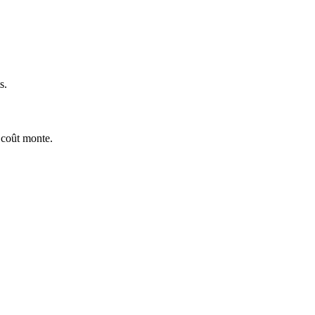
s.
e coût monte.