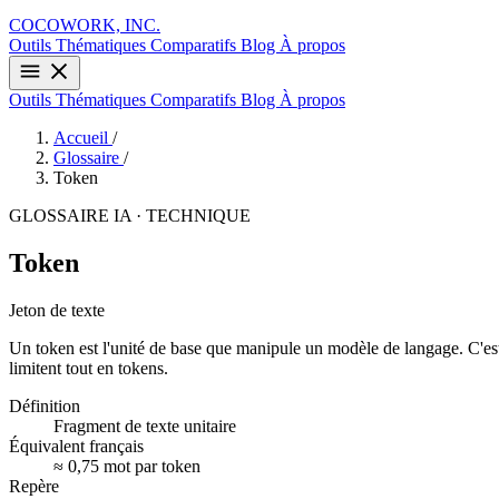
COCOWORK, INC.
Outils
Thématiques
Comparatifs
Blog
À propos
Outils
Thématiques
Comparatifs
Blog
À propos
Accueil
/
Glossaire
/
Token
GLOSSAIRE IA · TECHNIQUE
Token
Jeton de texte
Un token est l'unité de base que manipule un modèle de langage. C'est 
limitent tout en tokens.
Définition
Fragment de texte unitaire
Équivalent français
≈ 0,75 mot par token
Repère