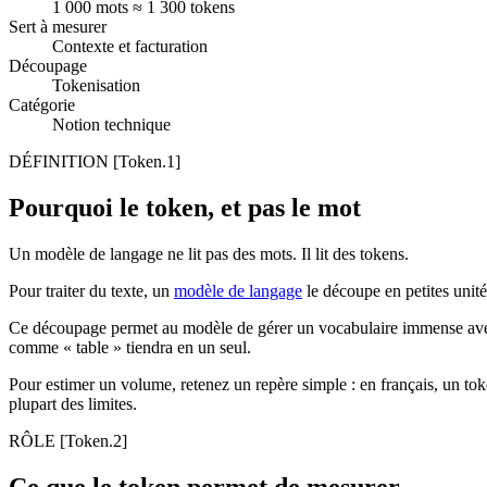
1 000 mots ≈ 1 300 tokens
Sert à mesurer
Contexte et facturation
Découpage
Tokenisation
Catégorie
Notion technique
DÉFINITION
[Token.1]
Pourquoi le token, et pas le mot
Un modèle de langage ne lit pas des mots. Il lit des tokens.
Pour traiter du texte, un
modèle de langage
le découpe en petites unit
Ce découpage permet au modèle de gérer un vocabulaire immense avec 
comme « table » tiendra en un seul.
Pour estimer un volume, retenez un repère simple : en français, un toke
plupart des limites.
RÔLE
[Token.2]
Ce que le token permet de mesurer