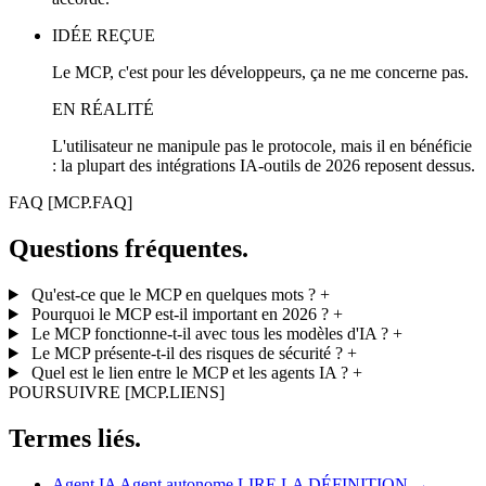
IDÉE REÇUE
Le MCP, c'est pour les développeurs, ça ne me concerne pas.
EN RÉALITÉ
L'utilisateur ne manipule pas le protocole, mais il en bénéficie
: la plupart des intégrations IA-outils de 2026 reposent dessus.
FAQ
[MCP.FAQ]
Questions fréquentes.
Qu'est-ce que le MCP en quelques mots ?
+
Pourquoi le MCP est-il important en 2026 ?
+
Le MCP fonctionne-t-il avec tous les modèles d'IA ?
+
Le MCP présente-t-il des risques de sécurité ?
+
Quel est le lien entre le MCP et les agents IA ?
+
POURSUIVRE
[MCP.LIENS]
Termes liés.
Agent IA
Agent autonome
LIRE LA DÉFINITION →