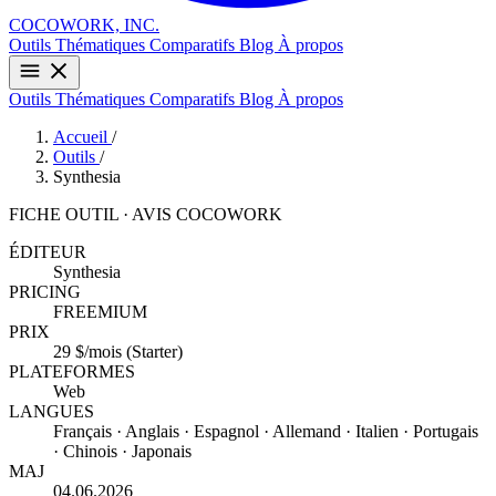
COCOWORK, INC.
Outils
Thématiques
Comparatifs
Blog
À propos
Outils
Thématiques
Comparatifs
Blog
À propos
Accueil
/
Outils
/
Synthesia
FICHE OUTIL · AVIS COCOWORK
ÉDITEUR
Synthesia
PRICING
FREEMIUM
PRIX
29 $/mois (Starter)
PLATEFORMES
Web
LANGUES
Français · Anglais · Espagnol · Allemand · Italien · Portugais
· Chinois · Japonais
MAJ
04.06.2026