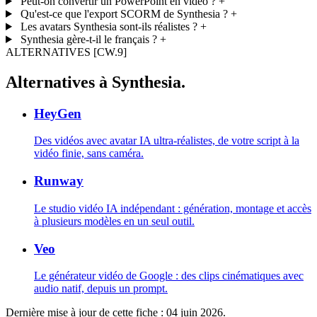
Peut-on convertir un PowerPoint en vidéo ?
+
Qu'est-ce que l'export SCORM de Synthesia ?
+
Les avatars Synthesia sont-ils réalistes ?
+
Synthesia gère-t-il le français ?
+
ALTERNATIVES
[CW.9]
Alternatives à Synthesia.
HeyGen
Des vidéos avec avatar IA ultra-réalistes, de votre script à la
vidéo finie, sans caméra.
Runway
Le studio vidéo IA indépendant : génération, montage et accès
à plusieurs modèles en un seul outil.
Veo
Le générateur vidéo de Google : des clips cinématiques avec
audio natif, depuis un prompt.
Dernière mise à jour de cette fiche :
04 juin 2026
.