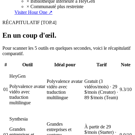
×
Bibliothèque inférieure à HeyGen
×
Communauté plus restreinte
Visiter Hour One ↗
RÉCAPITULATIF
[TOP.4]
En un coup d'œil.
Pour scanner les 5 outils en quelques secondes, voici le récapitulatif
comparatif.
#
Outil
Idéal pour
Tarif
Note
HeyGen
Polyvalence avatar
Gratuit (3
Polyvalence avatar
vidéo avec
vidéos/mois) · 29
01
9.3/10
vidéo avec
traduction
$/mois (Creator) ·
traduction
multilingue
89 $/mois (Team)
multilingue
Synthesia
Grandes
À partir de 29
Grandes
entreprises et
$/mois (Starter) ·
entreprises et
02
contenu
9.0/10