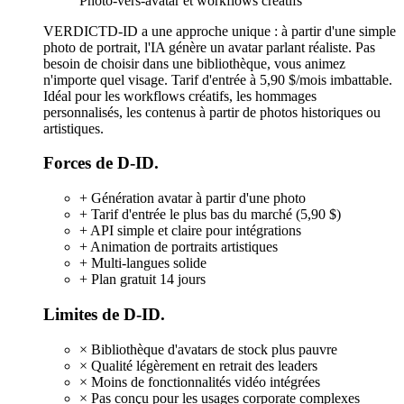
Photo-vers-avatar et workflows créatifs
VERDICT
D-ID a une approche unique : à partir d'une simple
photo de portrait, l'IA génère un avatar parlant réaliste. Pas
besoin de choisir dans une bibliothèque, vous animez
n'importe quel visage. Tarif d'entrée à 5,90 $/mois imbattable.
Idéal pour les workflows créatifs, les hommages
personnalisés, les contenus à partir de photos historiques ou
artistiques.
Forces de D-ID.
+
Génération avatar à partir d'une photo
+
Tarif d'entrée le plus bas du marché (5,90 $)
+
API simple et claire pour intégrations
+
Animation de portraits artistiques
+
Multi-langues solide
+
Plan gratuit 14 jours
Limites de D-ID.
×
Bibliothèque d'avatars de stock plus pauvre
×
Qualité légèrement en retrait des leaders
×
Moins de fonctionnalités vidéo intégrées
×
Pas conçu pour les usages corporate complexes