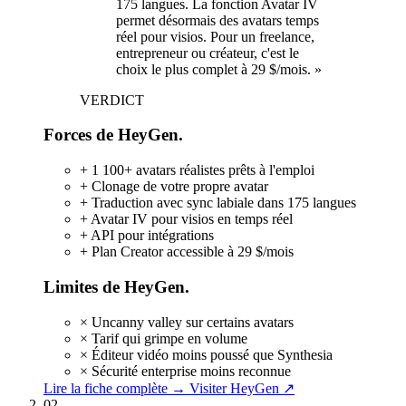
175 langues. La fonction Avatar IV
permet désormais des avatars temps
réel pour visios. Pour un freelance,
entrepreneur ou créateur, c'est le
choix le plus complet à 29 $/mois. »
VERDICT
Forces de HeyGen.
+
1 100+ avatars réalistes prêts à l'emploi
+
Clonage de votre propre avatar
+
Traduction avec sync labiale dans 175 langues
+
Avatar IV pour visios en temps réel
+
API pour intégrations
+
Plan Creator accessible à 29 $/mois
Limites de HeyGen.
×
Uncanny valley sur certains avatars
×
Tarif qui grimpe en volume
×
Éditeur vidéo moins poussé que Synthesia
×
Sécurité enterprise moins reconnue
Lire la fiche complète →
Visiter HeyGen ↗
02