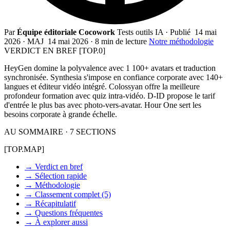
Par
Équipe éditoriale Cocowork
Tests outils IA
·
Publié
14 mai
2026
·
MAJ
14 mai 2026
·
8 min de lecture
Notre méthodologie
VERDICT EN BREF
[TOP.0]
HeyGen domine la polyvalence avec 1 100+ avatars et traduction
synchronisée. Synthesia s'impose en confiance corporate avec 140+
langues et éditeur vidéo intégré. Colossyan offre la meilleure
profondeur formation avec quiz intra-vidéo. D-ID propose le tarif
d'entrée le plus bas avec photo-vers-avatar. Hour One sert les
besoins corporate à grande échelle.
AU SOMMAIRE · 7 SECTIONS
[TOP.MAP]
→
Verdict en bref
→
Sélection rapide
→
Méthodologie
→
Classement complet (5)
→
Récapitulatif
→
Questions fréquentes
→
À explorer aussi