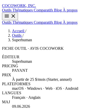
COCOWORK, INC.
Outils
Thématiques
Comparatifs
Blog
À propos
Outils
Thématiques
Comparatifs
Blog
À propos
Accueil
/
Outils
/
Superhuman
FICHE OUTIL · AVIS COCOWORK
ÉDITEUR
Superhuman
PRICING
PAYANT
PRIX
À partir de 25 $/mois (Starter, annuel)
PLATEFORMES
macOS · Windows · Web · iOS · Android
LANGUES
Français · Anglais
MAJ
09.06.2026