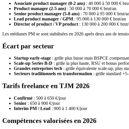
Associate product manager (0-2 ans)
: 40 000 à 50 000 € bru
Product manager (2-5 ans)
: 50 000 à 70 000 € brut/an
Senior product manager (5-8 ans)
: 70 000 à 95 000 € brut/a
Lead product manager / GPM
: 95 000 à 130 000 € brut/an
Director of product / VP product
: 130 000 à 200 000 € brut
Les médianes PM se sont stabilisées en 2026 après deux ans de tension. 
Écart par secteur
Startup early-stage
: grille plus basse mais BSPCE compensat
Scale-up Series B-D
: grille la plus haute, RSU et bonus perf
Grandes entreprises tech
: grille équivalente scale-up, plus sta
Secteurs traditionnels en transformation
: grille standard +5
Tarifs freelance en TJM 2026
Confirmé
: 500 à 650 €/jour
Senior
: 650 à 900 €/jour
Interim PM / Lead
: 900 à 1 400 €/jour
Compétences valorisées en 2026