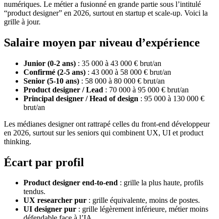
numériques. Le métier a fusionné en grande partie sous l’intitulé
“product designer” en 2026, surtout en startup et scale-up. Voici la
grille à jour.
Salaire moyen par niveau d’expérience
Junior (0-2 ans)
: 35 000 à 43 000 € brut/an
Confirmé (2-5 ans)
: 43 000 à 58 000 € brut/an
Senior (5-10 ans)
: 58 000 à 80 000 € brut/an
Product designer / Lead
: 70 000 à 95 000 € brut/an
Principal designer / Head of design
: 95 000 à 130 000 €
brut/an
Les médianes designer ont rattrapé celles du front-end développeur
en 2026, surtout sur les seniors qui combinent UX, UI et product
thinking.
Écart par profil
Product designer end-to-end
: grille la plus haute, profils
tendus.
UX researcher pur
: grille équivalente, moins de postes.
UI designer pur
: grille légèrement inférieure, métier moins
défendable face à l’IA.