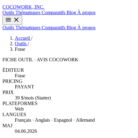
COCOWORK, INC.
Outils
Thématiques
Comparatifs
Blog
À propos
Outils
Thématiques
Comparatifs
Blog
À propos
Accueil
/
Outils
/
Frase
FICHE OUTIL · AVIS COCOWORK
ÉDITEUR
Frase
PRICING
PAYANT
PRIX
39 $/mois (Starter)
PLATEFORMES
Web
LANGUES
Français · Anglais · Espagnol · Allemand
MAJ
04.06.2026