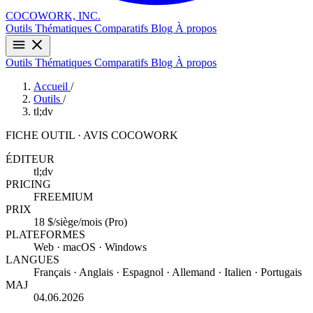
COCOWORK, INC.
Outils
Thématiques
Comparatifs
Blog
À propos
Outils
Thématiques
Comparatifs
Blog
À propos
Accueil
/
Outils
/
tl;dv
FICHE OUTIL · AVIS COCOWORK
ÉDITEUR
tl;dv
PRICING
FREEMIUM
PRIX
18 $/siège/mois (Pro)
PLATEFORMES
Web · macOS · Windows
LANGUES
Français · Anglais · Espagnol · Allemand · Italien · Portugais
MAJ
04.06.2026