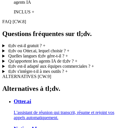
agents IA
INCLUS +
FAQ
[CW.8]
Questions fréquentes sur tl;dv.
tl;dv est-il gratuit ?
+
tl;dv ou Otter.ai, lequel choisir ?
+
Quelles langues tl;dv gère-t-il ?
+
Qu'apportent les agents IA de tl;dv ?
+
tl;dv est-il adapté aux équipes commerciales ?
+
tl;dv s'intègre-t-il à mes outils ?
+
ALTERNATIVES
[CW.9]
Alternatives à tl;dv.
Otter.ai
L'assistant de réunion qui transcrit, résume et rejoint vos
appels automatiquement.