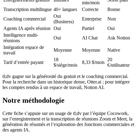
min/mois
Transcription multilingue
40+ langues
Correcte
Bonne
Oui
Coaching commercial
Enterprise
Non
(Business)
Agents IA après réunion
Oui
Partiel
Oui
Intelligence multi-
Oui
AI Chat
Ask Notion
réunions
Intégration espace de
Moyenne
Moyenne
Native
travail
18
20
Tarif d’entrée payant
8,33 $/mois
$/siège/mois
€/utilisateur
tl;dv gagne sur la générosité du gratuit et le coaching commercial.
Pour la recherche dans un historique dense, Otter.ai ; pour intégrer
les comptes rendus à un espace de travail, Notion AI.
Notre méthodologie
Cette fiche s’appuie sur un usage de tl;dv par l’équipe Cocowork,
sur l’enregistrement et la transcription de réunions Zoom et Meet, la
génération de résumés et l’exploration des fonctions commerciales et
des agents IA.