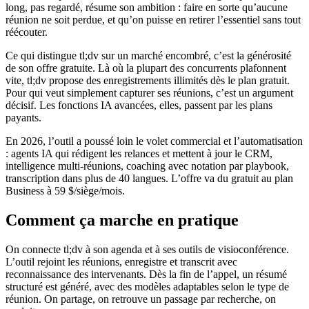
long, pas regardé, résume son ambition : faire en sorte qu’aucune
réunion ne soit perdue, et qu’on puisse en retirer l’essentiel sans tout
réécouter.
Ce qui distingue tl;dv sur un marché encombré, c’est la générosité
de son offre gratuite. Là où la plupart des concurrents plafonnent
vite, tl;dv propose des enregistrements illimités dès le plan gratuit.
Pour qui veut simplement capturer ses réunions, c’est un argument
décisif. Les fonctions IA avancées, elles, passent par les plans
payants.
En 2026, l’outil a poussé loin le volet commercial et l’automatisation
: agents IA qui rédigent les relances et mettent à jour le CRM,
intelligence multi-réunions, coaching avec notation par playbook,
transcription dans plus de 40 langues. L’offre va du gratuit au plan
Business à 59 $/siège/mois.
Comment ça marche en pratique
On connecte tl;dv à son agenda et à ses outils de visioconférence.
L’outil rejoint les réunions, enregistre et transcrit avec
reconnaissance des intervenants. Dès la fin de l’appel, un résumé
structuré est généré, avec des modèles adaptables selon le type de
réunion. On partage, on retrouve un passage par recherche, on