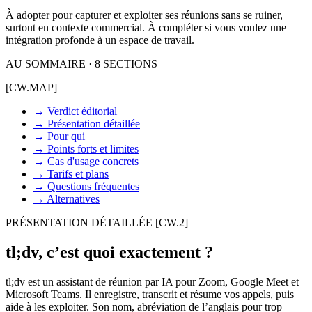
À adopter pour capturer et exploiter ses réunions sans se ruiner,
surtout en contexte commercial. À compléter si vous voulez une
intégration profonde à un espace de travail.
AU SOMMAIRE · 8 SECTIONS
[CW.MAP]
→
Verdict éditorial
→
Présentation détaillée
→
Pour qui
→
Points forts et limites
→
Cas d'usage concrets
→
Tarifs et plans
→
Questions fréquentes
→
Alternatives
PRÉSENTATION DÉTAILLÉE
[CW.2]
tl;dv, c’est quoi exactement ?
tl;dv est un assistant de réunion par IA pour Zoom, Google Meet et
Microsoft Teams. Il enregistre, transcrit et résume vos appels, puis
aide à les exploiter. Son nom, abréviation de l’anglais pour trop