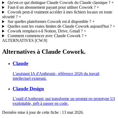
Qu'est-ce qui distingue Claude Cowork du Claude classique ?
+
Faut-il un abonnement payant pour utiliser Cowork ?
+
Cowork peut-il vraiment accéder à mes fichiers locaux en toute
sécurité ?
+
Sur quelles plateformes Cowork est-il disponible ?
+
Quelles sont les vraies limites de Claude Cowork aujourd'hui ?
+
Cowork remplace-t-il Notion, Drive, Gmail ?
+
Comment commencer avec Claude Cowork ?
+
ALTERNATIVES
[CW.9]
Alternatives à Claude Cowork.
Claude
L'assistant IA d'Anthropic, référence 2026 du travail
intellectuel exigeant.
Claude Design
L'outil d'Anthropic qui transforme un prompt en prototype UI
exploitable, prêt à passer en code.
Dernière mise à jour de cette fiche :
13 mai 2026
.