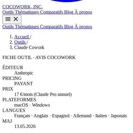
COCOWORK, INC.
Outils
Thématiques
Comparatifs
Blog
À propos
Outils
Thématiques
Comparatifs
Blog
À propos
Accueil
/
Outils
/
Claude Cowork
FICHE OUTIL · AVIS COCOWORK
ÉDITEUR
Anthropic
PRICING
PAYANT
PRIX
17 €/mois (Claude Pro annuel)
PLATEFORMES
macOS · Windows
LANGUES
Français · Anglais · Espagnol · Allemand · Italien · Japonais
MAJ
13.05.2026