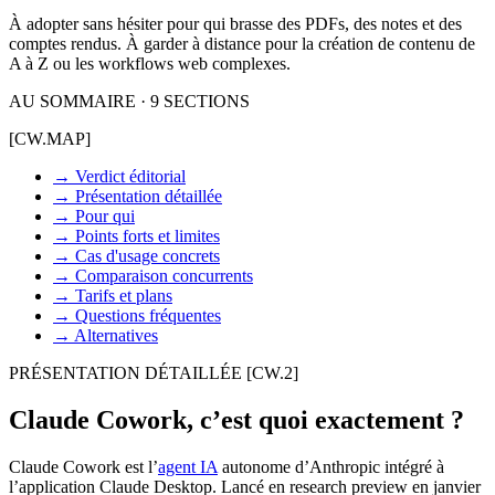
À adopter sans hésiter pour qui brasse des PDFs, des notes et des
comptes rendus. À garder à distance pour la création de contenu de
A à Z ou les workflows web complexes.
AU SOMMAIRE · 9 SECTIONS
[CW.MAP]
→
Verdict éditorial
→
Présentation détaillée
→
Pour qui
→
Points forts et limites
→
Cas d'usage concrets
→
Comparaison concurrents
→
Tarifs et plans
→
Questions fréquentes
→
Alternatives
PRÉSENTATION DÉTAILLÉE
[CW.2]
Claude Cowork, c’est quoi exactement ?
Claude Cowork est l’
agent IA
autonome d’Anthropic intégré à
l’application Claude Desktop. Lancé en research preview en janvier