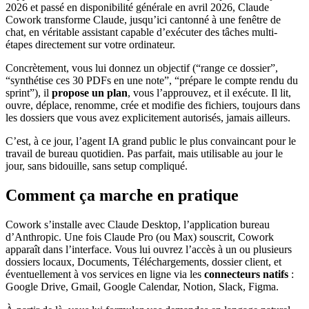
2026 et passé en disponibilité générale en avril 2026, Claude
Cowork transforme Claude, jusqu’ici cantonné à une fenêtre de
chat, en véritable assistant capable d’exécuter des tâches multi-
étapes directement sur votre ordinateur.
Concrètement, vous lui donnez un objectif (“range ce dossier”,
“synthétise ces 30 PDFs en une note”, “prépare le compte rendu du
sprint”), il
propose un plan
, vous l’approuvez, et il exécute. Il lit,
ouvre, déplace, renomme, crée et modifie des fichiers, toujours dans
les dossiers que vous avez explicitement autorisés, jamais ailleurs.
C’est, à ce jour, l’agent IA grand public le plus convaincant pour le
travail de bureau quotidien. Pas parfait, mais utilisable au jour le
jour, sans bidouille, sans setup compliqué.
Comment ça marche en pratique
Cowork s’installe avec Claude Desktop, l’application bureau
d’Anthropic. Une fois Claude Pro (ou Max) souscrit, Cowork
apparaît dans l’interface. Vous lui ouvrez l’accès à un ou plusieurs
dossiers locaux, Documents, Téléchargements, dossier client, et
éventuellement à vos services en ligne via les
connecteurs natifs
:
Google Drive, Gmail, Google Calendar, Notion, Slack, Figma.