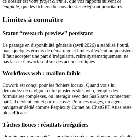
ce dossier est
votre projet client X
, que vos rapports suivent
ce
template
, que les fichiers du sous-dossier
brief
sont prioritaires.
Limites à connaître
Statut “research preview” persistant
Le passage en disponibilité générale (avril 2026) a stabilisé l’outil,
mais quelques erreurs de démarrage et limites d’exécution persistent.
Il faut accepter une part d’irrégularité, relire systématiquement, ne
pas laisser Cowork seul sur des actions critiques.
Workflows web : maillon faible
Cowork est conçu pour les fichiers locaux. Quand vous lui
demandez de naviguer entre plusieurs sites web, remplir des
formulaires complexes, ou interagir avec des SaaS sans connecteur
natif, il devient lent et parfois cassé. Pour ces usages, un agent
navigateur dédié comme Perplexity Comet ou ChatGPT Atlas reste
plus efficace.
Tâches floues : résultats irréguliers
“Range mes documents”, sans plus de précision, donnera un résultat