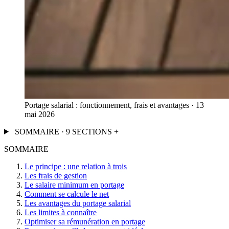
Portage salarial : fonctionnement, frais et avantages · 13
mai 2026
SOMMAIRE · 9 SECTIONS
+
SOMMAIRE
Le principe : une relation à trois
Les frais de gestion
Le salaire minimum en portage
Comment se calcule le net
Les avantages du portage salarial
Les limites à connaître
Optimiser sa rémunération en portage