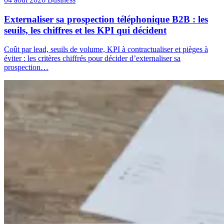
Externaliser sa prospection téléphonique B2B : les
seuils, les chiffres et les KPI qui décident
Coût par lead, seuils de volume, KPI à contractualiser et pièges à
éviter : les critères chiffrés pour décider d’externaliser sa
prospection…