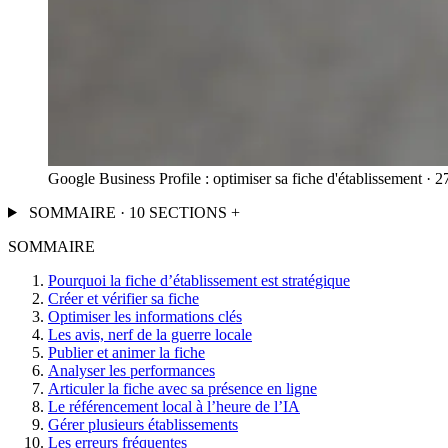
Google Business Profile : optimiser sa fiche d'établissement · 
SOMMAIRE · 10 SECTIONS
+
SOMMAIRE
Pourquoi la fiche d’établissement est stratégique
Créer et vérifier sa fiche
Optimiser les informations clés
Les avis, nerf de la guerre locale
Publier et animer la fiche
Analyser les performances
Articuler la fiche avec sa présence en ligne
Le référencement local à l’heure de l’IA
Gérer plusieurs établissements
Les erreurs fréquentes