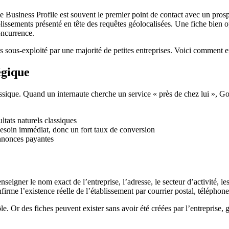
e Business Profile est souvent le premier point de contact avec un prospe
ssements présenté en tête des requêtes géolocalisées. Une fiche bien op
concurrence.
sous-exploité par une majorité de petites entreprises. Voici comment en ti
égique
ique. Quand un internaute cherche un service « près de chez lui », Googl
ultats naturels classiques
besoin immédiat, donc un fort taux de conversion
annonces payantes
enseigner le nom exact de l’entreprise, l’adresse, le secteur d’activité, l
irme l’existence réelle de l’établissement par courrier postal, téléphone
rôle. Or des fiches peuvent exister sans avoir été créées par l’entrepri