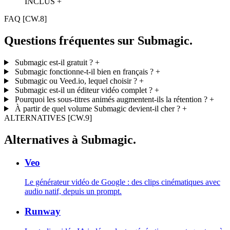
INCLUS +
FAQ
[CW.8]
Questions fréquentes sur Submagic.
Submagic est-il gratuit ?
+
Submagic fonctionne-t-il bien en français ?
+
Submagic ou Veed.io, lequel choisir ?
+
Submagic est-il un éditeur vidéo complet ?
+
Pourquoi les sous-titres animés augmentent-ils la rétention ?
+
À partir de quel volume Submagic devient-il cher ?
+
ALTERNATIVES
[CW.9]
Alternatives à Submagic.
Veo
Le générateur vidéo de Google : des clips cinématiques avec
audio natif, depuis un prompt.
Runway