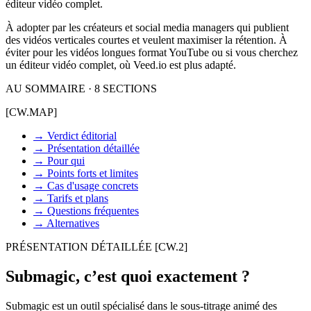
éditeur vidéo complet.
À adopter par les créateurs et social media managers qui publient
des vidéos verticales courtes et veulent maximiser la rétention. À
éviter pour les vidéos longues format YouTube ou si vous cherchez
un éditeur vidéo complet, où Veed.io est plus adapté.
AU SOMMAIRE · 8 SECTIONS
[CW.MAP]
→
Verdict éditorial
→
Présentation détaillée
→
Pour qui
→
Points forts et limites
→
Cas d'usage concrets
→
Tarifs et plans
→
Questions fréquentes
→
Alternatives
PRÉSENTATION DÉTAILLÉE
[CW.2]
Submagic, c’est quoi exactement ?
Submagic est un outil spécialisé dans le sous-titrage animé des