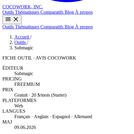
COCOWORK, INC.
Outils
Thématiques
Comparatifs
Blog
À propos
Outils
Thématiques
Comparatifs
Blog
À propos
Accueil
/
Outils
/
Submagic
FICHE OUTIL · AVIS COCOWORK
ÉDITEUR
Submagic
PRICING
FREEMIUM
PRIX
Gratuit · 20 $/mois (Starter)
PLATEFORMES
Web
LANGUES
Français · Anglais · Espagnol · Allemand
MAJ
09.06.2026