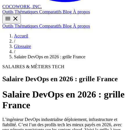
COCOWORK, INC.
Outils
Thématiques
Comparatifs
Blog
À propos
Outils
Thématiques
Comparatifs
Blog
À propos
Accueil
/
Glossaire
/
Salaire DevOps en 2026 : grille France
SALAIRES & MÉTIERS TECH
Salaire DevOps en 2026 : grille France
Salaire DevOps en 2026 : grille
France
L’ingénieur DevOps industrialise déploiement, infrastructure et
fiabilité. C’est l’un des profils tech les mieux payés en 2026, avec
une pénurie persistante sur les seniors cloud. Voici la grille à jour.