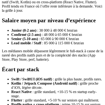
natif (Swift, Kotlin) ou en cross-platform (React Native, Flutter).
Profil tendu en France où l’offre reste inférieure à la demande. Voici
la grille à jour.
Salaire moyen par niveau d’expérience
Junior (0-2 ans)
: 38 000 à 48 000 € brut/an
Confirmé (2-5 ans)
: 48 000 à 65 000 € brut/an
Senior (5-10 ans)
: 65 000 à 90 000 € brut/an
Lead mobile / Staff
: 85 000 à 115 000 € brut/an
Les médianes mobile dépassent légèrement le full-stack à cause de la
rareté des profils natifs purs et de la complexité des stacks (App
Store, Play Store, perf, batterie).
Écart par stack
Swift / SwiftUI (iOS natif)
: grille la plus haute, profils rares.
Kotlin / Jetpack Compose (Android natif)
: grille proche
d’iOS, légère décote.
React Native
: grille standard, +10-15 % en startup early-
stage.
Flutter
: grille standard, +5-10 % sur seniors qui maîtrisent.
Profils native + cross-platform
: prime 10-15 % sur seniors.