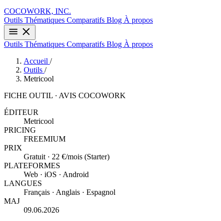
COCOWORK, INC.
Outils
Thématiques
Comparatifs
Blog
À propos
Outils
Thématiques
Comparatifs
Blog
À propos
Accueil
/
Outils
/
Metricool
FICHE OUTIL · AVIS COCOWORK
ÉDITEUR
Metricool
PRICING
FREEMIUM
PRIX
Gratuit · 22 €/mois (Starter)
PLATEFORMES
Web · iOS · Android
LANGUES
Français · Anglais · Espagnol
MAJ
09.06.2026