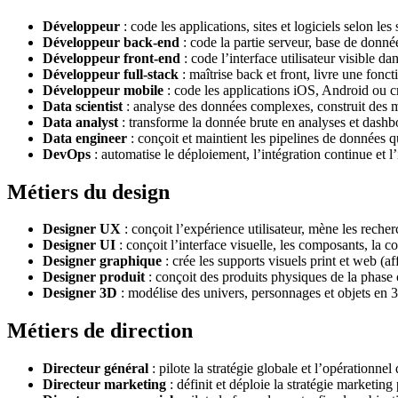
Développeur
: code les applications, sites et logiciels selon les
Développeur back-end
: code la partie serveur, base de donné
Développeur front-end
: code l’interface utilisateur visible da
Développeur full-stack
: maîtrise back et front, livre une fonct
Développeur mobile
: code les applications iOS, Android ou c
Data scientist
: analyse des données complexes, construit des mo
Data analyst
: transforme la donnée brute en analyses et dashb
Data engineer
: conçoit et maintient les pipelines de données q
DevOps
: automatise le déploiement, l’intégration continue et l’
Métiers du design
Designer UX
: conçoit l’expérience utilisateur, mène les recher
Designer UI
: conçoit l’interface visuelle, les composants, la 
Designer graphique
: crée les supports visuels print et web (af
Designer produit
: conçoit des produits physiques de la phase c
Designer 3D
: modélise des univers, personnages et objets en 3
Métiers de direction
Directeur général
: pilote la stratégie globale et l’opérationnel
Directeur marketing
: définit et déploie la stratégie marketing