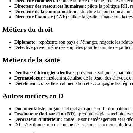
Directeur commercial
: pilote la force de vente, fixe les objec
Directeur des ressources humaines
: pilote la politique RH, r
Directeur de la communication
: structure la communication i
Directeur financier (DAF)
: pilote la gestion financière, la trés
Métiers du droit
Diplomate
: représente son pays à l’étranger, négocie les relatio
Détective privé
: mène des enquêtes pour le compte de particuli
Métiers de la santé
Dentiste / Chirurgien-dentiste
: prévient et soigne les patholo
Dermatologue
: médecin spécialiste de la peau, des cheveux et
Diététicien
: conseille en alimentation et accompagne les régim
Autres métiers en D
Documentaliste
: organise et met à disposition l’information da
Dessinateur (industriel ou BD)
: produit les plans techniques o
Décorateur d’intérieur
: conseille sur l’aménagement et la déc
DJ
: sélectionne, mixe et anime des sets musicaux en club, fest