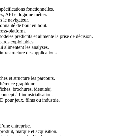
 spécifications fonctionnelles.
es, API et logique métier.
ns le navigateur.
ionnalité de bout en bout.
ross-platform.
dèles prédictifs et alimente la prise de décision.
oards exploitables.
ui alimentent les analyses.
infrastructure des applications.
ches et structure les parcours.
cohérence graphique.
fiches, brochures, identités).
oncept à l’industrialisation.
D pour jeux, films ou industrie.
 d’une entreprise.
 produit, marque et acquisition.