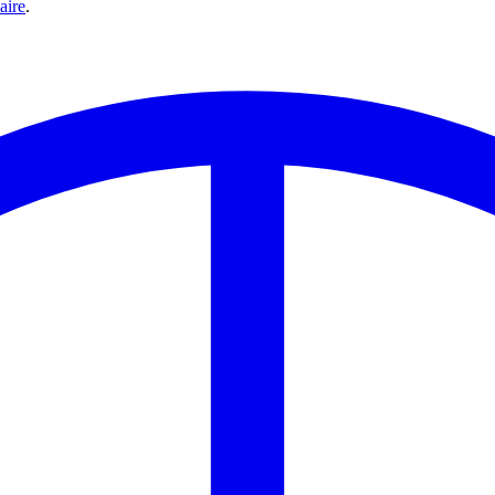
aire
.