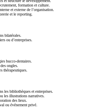
tifs et structure le développement.
ecrutement, formation et culture.
nterne et externe de l’organisation.
orerie et le reporting.
ns bilatérales.
ers ou d’entreprises.
gies bucco-dentaires.
 des ongles.
es thérapeutiques.
ns les bibliothèques et entreprises.
u les illustrations narratives.
oration des lieux.
ival ou événement privé.