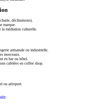
ion
 charte, déclinaisons).
une marque.
e la médiation culturelle.
gerie artisanale ou industrielle.
 les morceaux.
nt en bar ou hôtel.
ssons cafetées en coffee shop.
el ou aéroport.
aire
.