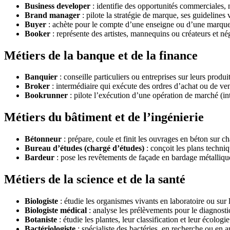
Business developer
: identifie des opportunités commerciales, n
Brand manager
: pilote la stratégie de marque, ses guidelines 
Buyer
: achète pour le compte d’une enseigne ou d’une marque,
Booker
: représente des artistes, mannequins ou créateurs et nég
Métiers de la banque et de la finance
Banquier
: conseille particuliers ou entreprises sur leurs produi
Broker
: intermédiaire qui exécute des ordres d’achat ou de ven
Bookrunner
: pilote l’exécution d’une opération de marché (in
Métiers du bâtiment et de l’ingénierie
Bétonneur
: prépare, coule et finit les ouvrages en béton sur ch
Bureau d’études (chargé d’études)
: conçoit les plans techniq
Bardeur
: pose les revêtements de façade en bardage métalliqu
Métiers de la science et de la santé
Biologiste
: étudie les organismes vivants en laboratoire ou sur l
Biologiste médical
: analyse les prélèvements pour le diagnostic
Botaniste
: étudie les plantes, leur classification et leur écologie
Bactériologiste
: spécialiste des bactéries, en recherche ou en 