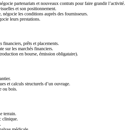
égocie partenariats et nouveaux contrats pour faire grandir l’activité.
visuelles et son positionnement.
 négocie les conditions auprès des fournisseurs.
ocie leurs prestations.
ts financiers, prêts et placements.
te sur les marchés financiers.
troduction en bourse, émission obligataire).
antier.
ues et calculs structurels d’un ouvrage.
e ou bois.
e terrain.
 clinique.
.
analyse médicale.