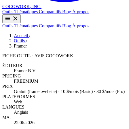
COCOWORK, INC.
Outils
Thématiques
Comparatifs
Blog
À propos
Outils
Thématiques
Comparatifs
Blog
À propos
Accueil
/
Outils
/
Framer
FICHE OUTIL · AVIS COCOWORK
ÉDITEUR
Framer B.V.
PRICING
FREEMIUM
PRIX
Gratuit (framer.website) · 10 $/mois (Basic) · 30 $/mois (Pro)
PLATEFORMES
Web
LANGUES
Anglais
MAJ
25.06.2026