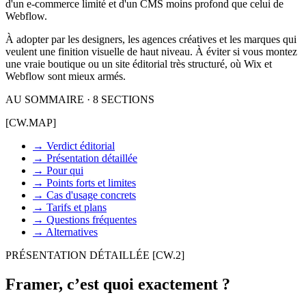
d'un e-commerce limité et d'un CMS moins profond que celui de
Webflow.
À adopter par les designers, les agences créatives et les marques qui
veulent une finition visuelle de haut niveau. À éviter si vous montez
une vraie boutique ou un site éditorial très structuré, où Wix et
Webflow sont mieux armés.
AU SOMMAIRE · 8 SECTIONS
[CW.MAP]
→
Verdict éditorial
→
Présentation détaillée
→
Pour qui
→
Points forts et limites
→
Cas d'usage concrets
→
Tarifs et plans
→
Questions fréquentes
→
Alternatives
PRÉSENTATION DÉTAILLÉE
[CW.2]
Framer, c’est quoi exactement ?