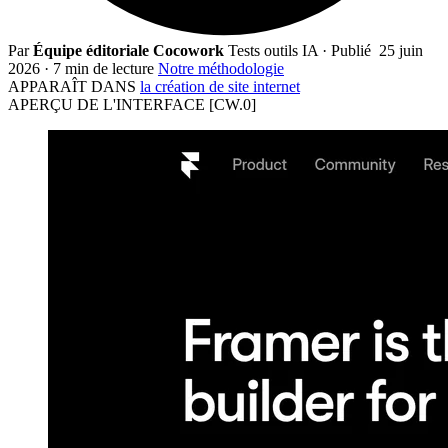
Par
Équipe éditoriale Cocowork
Tests outils IA
·
Publié
25 juin
2026
·
7 min de lecture
Notre méthodologie
APPARAÎT DANS
la création de site internet
APERÇU DE L'INTERFACE
[CW.0]