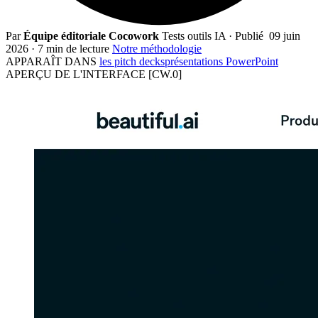
Par
Équipe éditoriale Cocowork
Tests outils IA
·
Publié
09 juin
2026
·
7 min de lecture
Notre méthodologie
APPARAÎT DANS
les pitch decks
présentations PowerPoint
APERÇU DE L'INTERFACE
[CW.0]