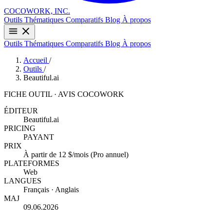
COCOWORK, INC.
Outils
Thématiques
Comparatifs
Blog
À propos
Outils
Thématiques
Comparatifs
Blog
À propos
Accueil
/
Outils
/
Beautiful.ai
FICHE OUTIL · AVIS COCOWORK
ÉDITEUR
Beautiful.ai
PRICING
PAYANT
PRIX
À partir de 12 $/mois (Pro annuel)
PLATEFORMES
Web
LANGUES
Français · Anglais
MAJ
09.06.2026